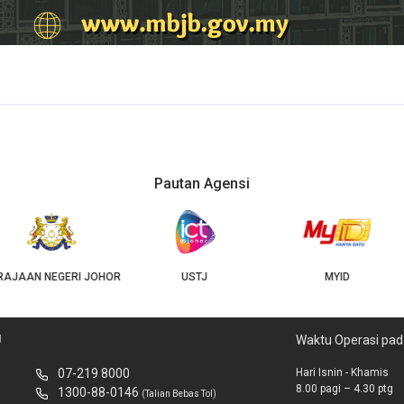
Pautan Agensi
USTJ
MYID
GEOJB
U
Waktu Operasi pad
07-219 8000
Hari Isnin - Khamis
8.00 pagi – 4.30 ptg
1300-88-0146
(Talian Bebas Tol)