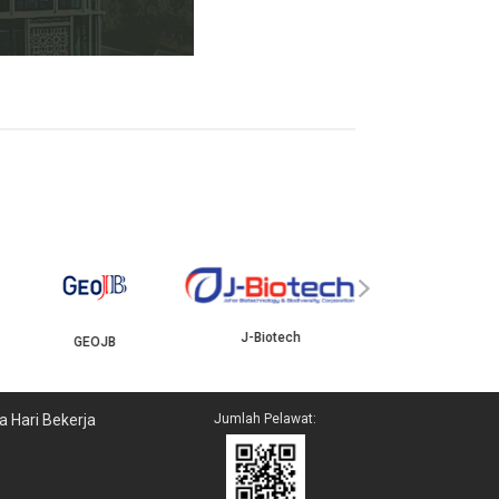
YBJB
ISKANDAR
›
J-Biotech
a Hari Bekerja
Jumlah Pelawat: