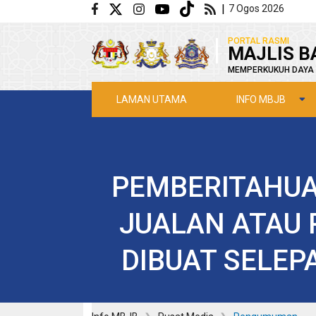
Langkau ke kandungan utama
|
7 Ogos 2026
|
PORTAL RASMI
MAJLIS B
MEMPERKUKUH DAYA 
INFO MBJB
LAMAN UTAMA
PEMBERITAHU
JUALAN ATAU 
DIBUAT SELEP