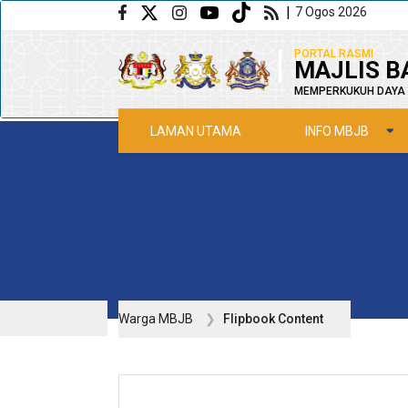
Langkau ke kandungan utama
|
7 Ogos 2026
|
PORTAL RASMI
MAJLIS B
MEMPERKUKUH DAYA 
INFO MBJB
LAMAN UTAMA
Warga MBJB
Flipbook Content