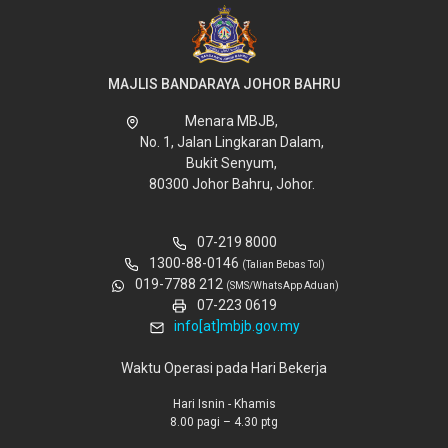
MAJLIS BANDARAYA JOHOR BAHRU
Menara MBJB,
No. 1, Jalan Lingkaran Dalam,
Bukit Senyum,
80300 Johor Bahru, Johor.
07-219 8000
1300-88-0146
(Talian Bebas Tol)
019-7788 212
(SMS/WhatsApp Aduan)
07-223 0619
info[at]mbjb.gov.my
Waktu Operasi pada Hari Bekerja
Hari Isnin - Khamis
8.00 pagi – 4.30 ptg