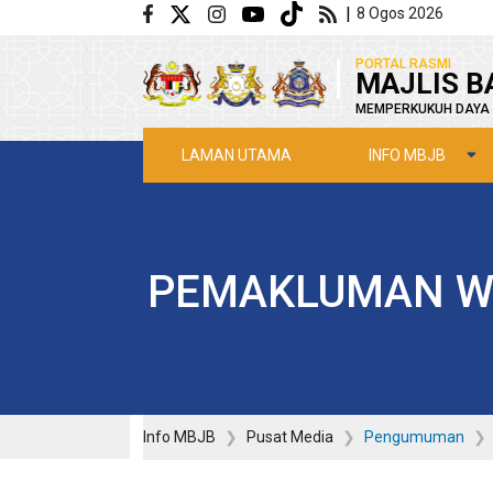
Langkau ke kandungan utama
|
8 Ogos 2026
|
PORTAL RASMI
MAJLIS B
MEMPERKUKUH DAYA 
INFO MBJB
LAMAN UTAMA
PEMAKLUMAN WA
Info MBJB
Pusat Media
Pengumuman