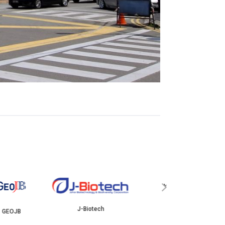
YBJB
ISKANDAR
›
J-Biotech