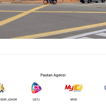
Pautan Agensi
USTJ
MYID
GEOJB