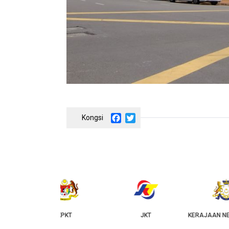
Facebook
Twitter
‹
KPKT
JKT
KERAJAAN NEGERI JOHOR