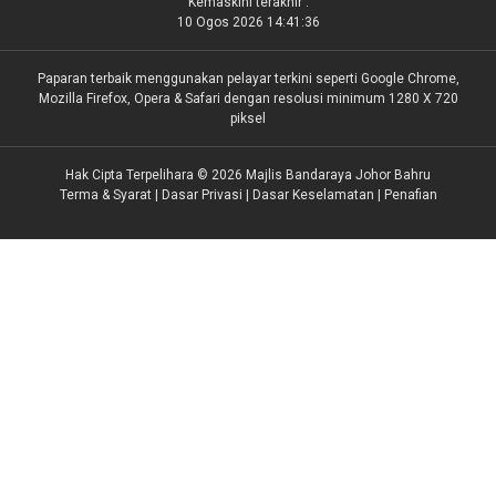
Kemaskini terakhir :
10 Ogos 2026 14:41:36
Paparan terbaik menggunakan pelayar terkini seperti Google Chrome,
Mozilla Firefox, Opera & Safari dengan resolusi minimum 1280 X 720
piksel
Hak Cipta Terpelihara © 2026 Majlis Bandaraya Johor Bahru
Terma & Syarat
|
Dasar Privasi
|
Dasar Keselamatan
|
Penafian