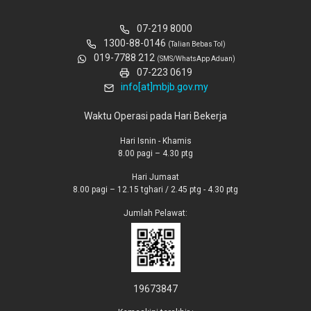
07-219 8000
1300-88-0146
(Talian Bebas Tol)
019-7788 212
(SMS/WhatsApp Aduan)
07-223 0619
info[at]mbjb.gov.my
Waktu Operasi pada Hari Bekerja
Hari Isnin - Khamis
8.00 pagi – 4.30 ptg
Hari Jumaat
8.00 pagi – 12.15 tghari / 2.45 ptg - 4.30 ptg
Jumlah Pelawat:
19673847