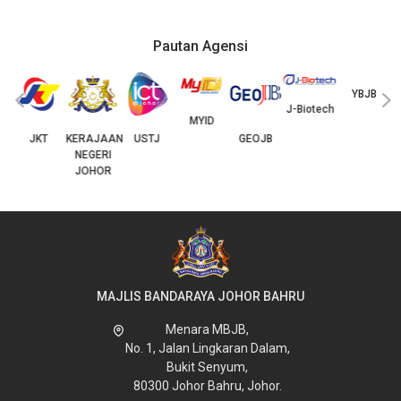
Pautan Agensi
I
‹
›
J-Biotech
MYID
JKT
KERAJAAN
USTJ
GEOJB
YBJB
NEGERI
JOHOR
MAJLIS BANDARAYA JOHOR BAHRU
Menara MBJB,
No. 1, Jalan Lingkaran Dalam,
Bukit Senyum,
80300 Johor Bahru, Johor.