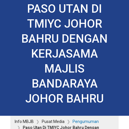
PASO UTAN DI
TMIYC JOHOR
BAHRU DENGAN
KERJASAMA
MAJLIS
BANDARAYA
JOHOR BAHRU
Info MBJB
Pusat Media
Pengumuman
Paso Utan Di TMIYC Johor Bahru Dengan