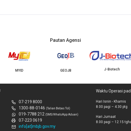
Pautan Agensi
J-Biotech
MYID
GEOJB
U
Waktu Operasi pad
07-219 8000
Hari Isnin - Khamis
8.00 pagi – 4.30 ptg
1300-88-0146
(Talian Bebas Tol)
019-7788 212
(SMS/WhatsApp Aduan)
Hari Jumaat
07-223 0619
8.00 pagi – 12.15 tghar
info[at]mbjb.gov.my