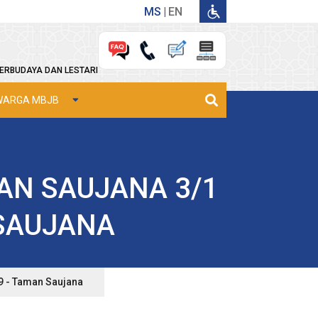
MS
EN
ERBUDAYA DAN LESTARI
WARGA MBJB
AN SAUJANA 3/1
 SAUJANA
/9 - Taman Saujana