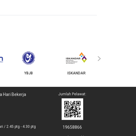
MyGOV
›
YBJB
ISKANDAR
a Hari Bekerja
Jumlah Pelawat:
i / 2.45 ptg - 4.30 ptg
19658866