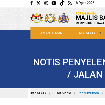
Langkau ke kandungan utama
|
8 Ogos 2026
|
PORTAL RASMI
MAJLIS B
MEMPERKUKUH DAYA 
INFO MBJB
LAMAN UTAMA
NOTIS PENYELE
/ JALAN
Info MBJB
Pusat Media
Pengumuman