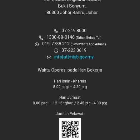
Bukit Senyum,
80300 Johor Bahru, Johor.
07-219 8000
1300-88-0146
(Talian Bebas Tol)
019-7788 212
(SMS/WhatsApp Aduan)
07-223 0619
info[at]mbjb.gov.my
Waktu Operasi pada Hari Bekerja
Hari Isnin - Khamis
8.00 pagi – 4.30 ptg
Hari Jumaat
8.00 pagi – 12.15 tghari / 2.45 ptg - 4.30 ptg
Jumlah Pelawat: