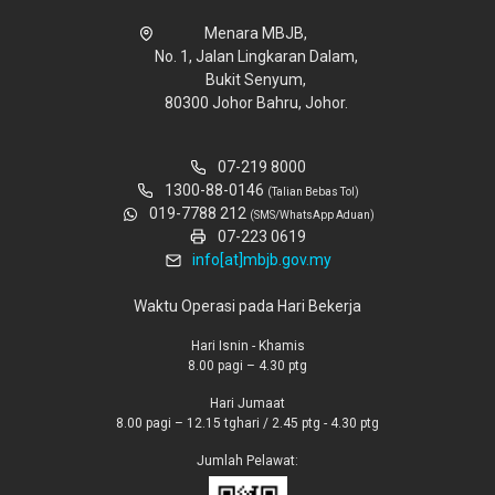
Menara MBJB,
No. 1, Jalan Lingkaran Dalam,
Bukit Senyum,
80300 Johor Bahru, Johor.
07-219 8000
1300-88-0146
(Talian Bebas Tol)
019-7788 212
(SMS/WhatsApp Aduan)
07-223 0619
info[at]mbjb.gov.my
Waktu Operasi pada Hari Bekerja
Hari Isnin - Khamis
8.00 pagi – 4.30 ptg
Hari Jumaat
8.00 pagi – 12.15 tghari / 2.45 ptg - 4.30 ptg
Jumlah Pelawat: