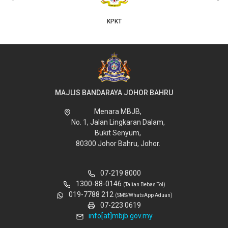
KPKT
MAJLIS BANDARAYA JOHOR BAHRU
Menara MBJB,
No. 1, Jalan Lingkaran Dalam,
Bukit Senyum,
80300 Johor Bahru, Johor.
07-219 8000
1300-88-0146
(Talian Bebas Tol)
019-7788 212
(SMS/WhatsApp Aduan)
07-223 0619
info[at]mbjb.gov.my