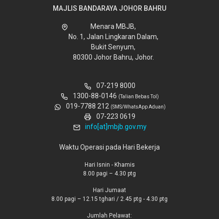
MAJLIS BANDARAYA JOHOR BAHRU
Menara MBJB,
No. 1, Jalan Lingkaran Dalam,
Bukit Senyum,
80300 Johor Bahru, Johor.
07-219 8000
1300-88-0146
(Talian Bebas Tol)
019-7788 212
(SMS/WhatsApp Aduan)
07-223 0619
info[at]mbjb.gov.my
Waktu Operasi pada Hari Bekerja
Hari Isnin - Khamis
8.00 pagi – 4.30 ptg
Hari Jumaat
8.00 pagi – 12.15 tghari / 2.45 ptg - 4.30 ptg
Jumlah Pelawat: