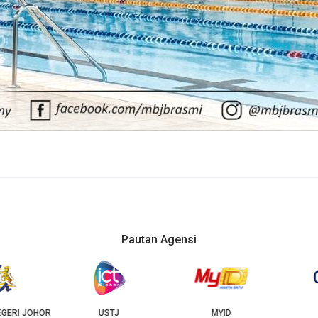
Pautan Agensi
USTJ
MYID
GEOJB