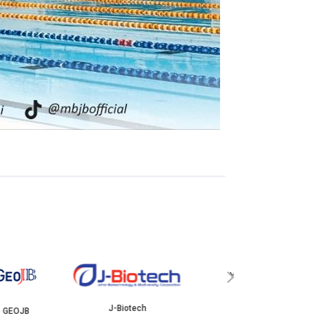
YBJB
ISKANDAR
›
J-Biotech