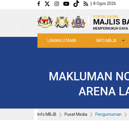
Langkau ke kandungan utama
|
8 Ogos 2026
|
PORTAL RASMI
MAJLIS B
MEMPERKUKUH DAYA 
INFO MBJB
LAMAN UTAMA
MAKLUMAN NO
ARENA LA
Info MBJB
Pusat Media
Pengumuman