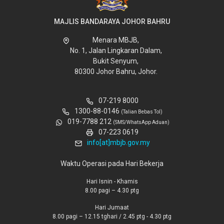
MAJLIS BANDARAYA JOHOR BAHRU
Menara MBJB,
No. 1, Jalan Lingkaran Dalam,
Bukit Senyum,
80300 Johor Bahru, Johor.
07-219 8000
1300-88-0146
(Talian Bebas Tol)
019-7788 212
(SMS/WhatsApp Aduan)
07-223 0619
info[at]mbjb.gov.my
Waktu Operasi pada Hari Bekerja
Hari Isnin - Khamis
8.00 pagi – 4.30 ptg
Hari Jumaat
8.00 pagi – 12.15 tghari / 2.45 ptg - 4.30 ptg