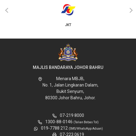
‹
›
JKT
MAJLIS BANDARAYA JOHOR BAHRU
Menara MBJB,
No. 1, Jalan Lingkaran Dalam,
Bukit Senyum,
80300 Johor Bahru, Johor.
07-219 8000
1300-88-0146
(Talian Bebas Tol)
019-7788 212
(SMS/WhatsApp Aduan)
07-223 0619