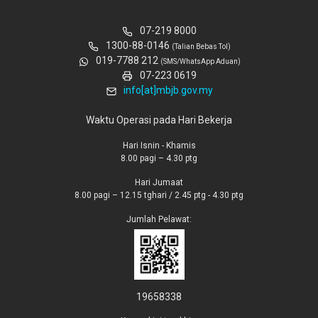
07-219 8000
1300-88-0146
(Talian Bebas Tol)
019-7788 212
(SMS/WhatsApp Aduan)
07-223 0619
info[at]mbjb.gov.my
Waktu Operasi pada Hari Bekerja
Hari Isnin - Khamis
8.00 pagi – 4.30 ptg
Hari Jumaat
8.00 pagi – 12.15 tghari / 2.45 ptg - 4.30 ptg
Jumlah Pelawat:
19658338