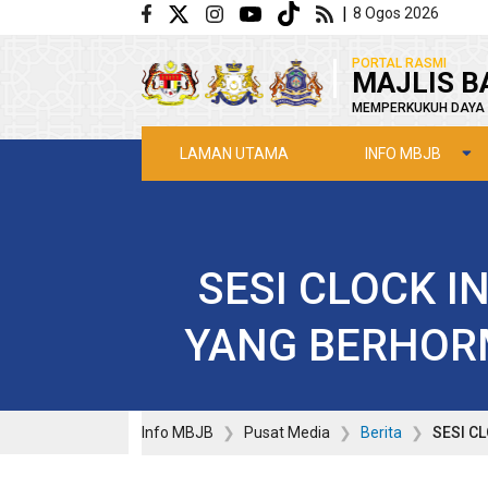
Langkau ke kandungan utama
|
8 Ogos 2026
|
PORTAL RASMI
MAJLIS B
MEMPERKUKUH DAYA 
INFO MBJB
LAMAN UTAMA
SESI CLOCK I
YANG BERHORM
Info MBJB
Pusat Media
Berita
SESI C