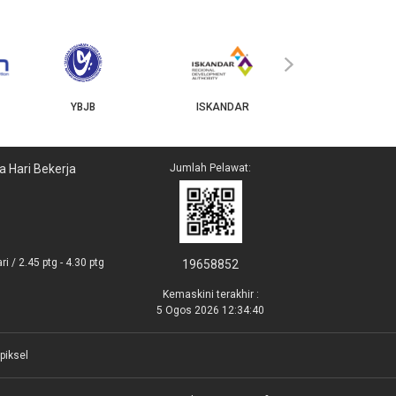
MyGOV
›
YBJB
ISKANDAR
a Hari Bekerja
Jumlah Pelawat:
i / 2.45 ptg - 4.30 ptg
19658852
Kemaskini terakhir :
5 Ogos 2026 12:34:40
piksel