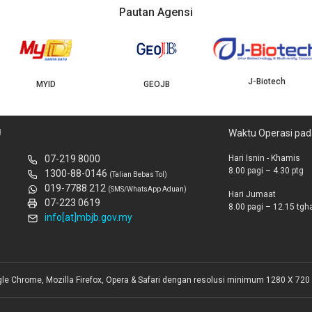
Pautan Agensi
J-Biotech
MYID
GEOJB
U
Waktu Operasi pad
07-219 8000
Hari Isnin - Khamis
8.00 pagi – 4.30 ptg
1300-88-0146
(Talian Bebas Tol)
019-7788 212
(SMS/WhatsApp Aduan)
Hari Jumaat
07-223 0619
8.00 pagi – 12.15 tghar
info[at]mbjb.gov.my
gle Chrome, Mozilla Firefox, Opera & Safari dengan resolusi minimum 1280 X 720 