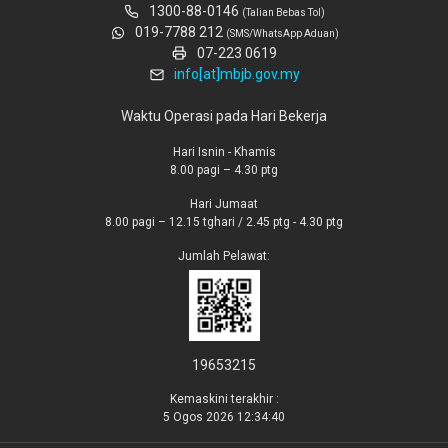
1300-88-0146
(Talian Bebas Tol)
019-7788 212
(SMS/WhatsApp Aduan)
07-223 0619
info[at]mbjb.gov.my
Waktu Operasi pada Hari Bekerja
Hari Isnin - Khamis
8.00 pagi – 4.30 ptg
Hari Jumaat
8.00 pagi – 12.15 tghari / 2.45 ptg - 4.30 ptg
Jumlah Pelawat:
19653215
Kemaskini terakhir :
5 Ogos 2026 12:34:40