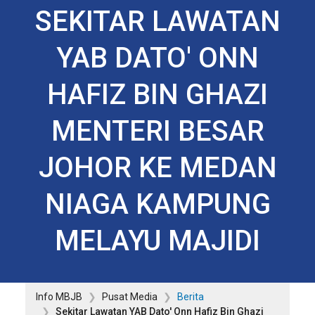
SEKITAR LAWATAN
YAB DATO' ONN
HAFIZ BIN GHAZI
MENTERI BESAR
JOHOR KE MEDAN
NIAGA KAMPUNG
MELAYU MAJIDI
Info MBJB
Pusat Media
Berita
Sekitar Lawatan YAB Dato' Onn Hafiz Bin Ghazi