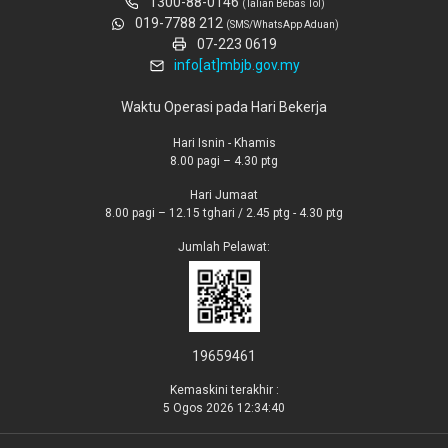
1300-88-0146
(Talian Bebas Tol)
019-7788 212
(SMS/WhatsApp Aduan)
07-223 0619
info[at]mbjb.gov.my
Waktu Operasi pada Hari Bekerja
Hari Isnin - Khamis
8.00 pagi – 4.30 ptg
Hari Jumaat
8.00 pagi – 12.15 tghari / 2.45 ptg - 4.30 ptg
Jumlah Pelawat:
19659461
Kemaskini terakhir :
5 Ogos 2026 12:34:40