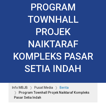
PROGRAM
TOWNHALL
PROJEK
NAIKTARAF
KOMPLEKS PASAR
SETIA INDAH
Info MBJB
Pusat Media
Berita
Program Townhall Projek Naiktaraf Kompleks
Pasar Setia Indah