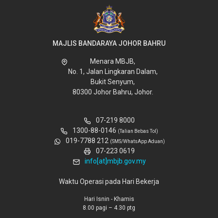
MAJLIS BANDARAYA JOHOR BAHRU
Menara MBJB,
No. 1, Jalan Lingkaran Dalam,
Bukit Senyum,
80300 Johor Bahru, Johor.
07-219 8000
1300-88-0146
(Talian Bebas Tol)
019-7788 212
(SMS/WhatsApp Aduan)
07-223 0619
info[at]mbjb.gov.my
Waktu Operasi pada Hari Bekerja
Hari Isnin - Khamis
8.00 pagi – 4.30 ptg