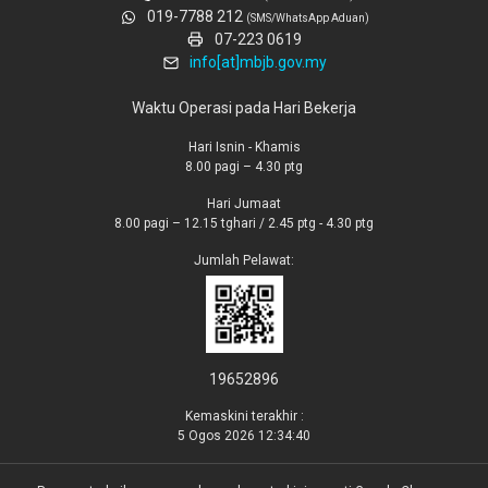
019-7788 212
(SMS/WhatsApp Aduan)
07-223 0619
info[at]mbjb.gov.my
Waktu Operasi pada Hari Bekerja
Hari Isnin - Khamis
8.00 pagi – 4.30 ptg
Hari Jumaat
8.00 pagi – 12.15 tghari / 2.45 ptg - 4.30 ptg
Jumlah Pelawat:
19652896
Kemaskini terakhir :
5 Ogos 2026 12:34:40