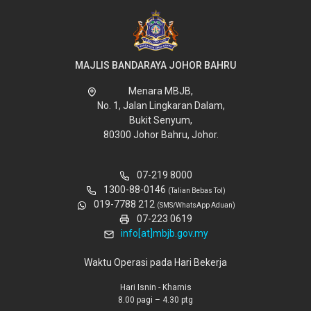
MAJLIS BANDARAYA JOHOR BAHRU
Menara MBJB,
No. 1, Jalan Lingkaran Dalam,
Bukit Senyum,
80300 Johor Bahru, Johor.
07-219 8000
1300-88-0146
(Talian Bebas Tol)
019-7788 212
(SMS/WhatsApp Aduan)
07-223 0619
info[at]mbjb.gov.my
Waktu Operasi pada Hari Bekerja
Hari Isnin - Khamis
8.00 pagi – 4.30 ptg