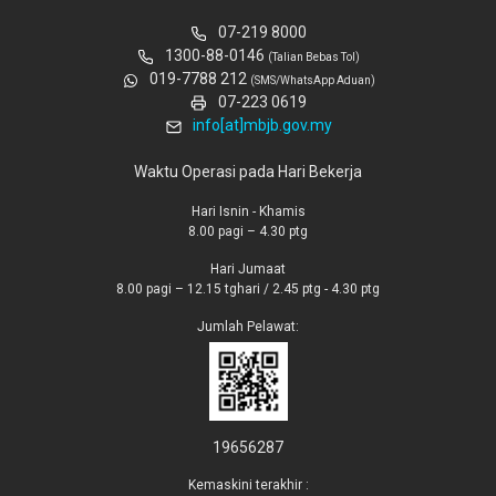
07-219 8000
1300-88-0146
(Talian Bebas Tol)
019-7788 212
(SMS/WhatsApp Aduan)
07-223 0619
info[at]mbjb.gov.my
Waktu Operasi pada Hari Bekerja
Hari Isnin - Khamis
8.00 pagi – 4.30 ptg
Hari Jumaat
8.00 pagi – 12.15 tghari / 2.45 ptg - 4.30 ptg
Jumlah Pelawat:
19656287
Kemaskini terakhir :