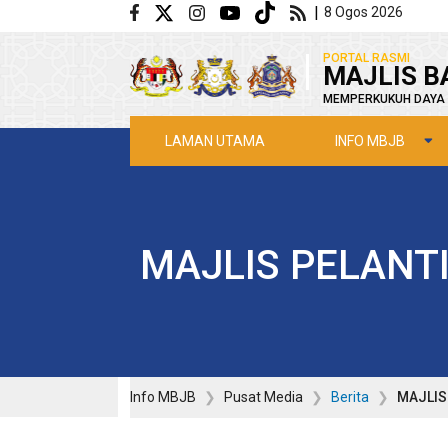
Langkau ke kandungan utama
|
8 Ogos 2026
|
PORTAL RASMI
MAJLIS B
MEMPERKUKUH DAYA 
INFO MBJB
LAMAN UTAMA
MAJLIS PELANT
Info MBJB
Pusat Media
Berita
MAJLIS