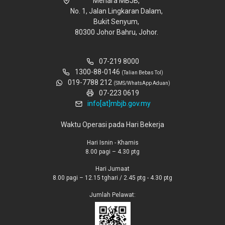
Menara MBJB,
No. 1, Jalan Lingkaran Dalam,
Bukit Senyum,
80300 Johor Bahru, Johor.
07-219 8000
1300-88-0146
(Talian Bebas Tol)
019-7788 212
(SMS/WhatsApp Aduan)
07-223 0619
info[at]mbjb.gov.my
Waktu Operasi pada Hari Bekerja
Hari Isnin - Khamis
8.00 pagi – 4.30 ptg
Hari Jumaat
8.00 pagi – 12.15 tghari / 2.45 ptg - 4.30 ptg
Jumlah Pelawat: