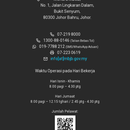
No. 1, Jalan Lingkaran Dalam,
Bukit Senyum,
80300 Johor Bahru, Johor.
07-219 8000
1300-88-0146
(Talian Bebas Tol)
019-7788 212
(SMS/WhatsApp Aduan)
07-223 0619
info[at]mbjb.gov.my
Waktu Operasi pada Hari Bekerja
Hari Isnin - Khamis
8.00 pagi – 4.30 ptg
Hari Jumaat
8.00 pagi – 12.15 tghari / 2.45 ptg - 4.30 ptg
Jumlah Pelawat: