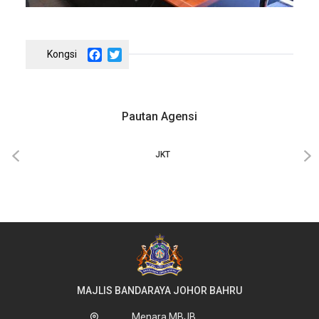
Facebook
Twitter
Pautan Agensi
‹
›
JKT
MAJLIS BANDARAYA JOHOR BAHRU
Menara MBJB,