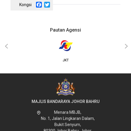
Facebook
Twitter
Pautan Agensi
‹
›
JKT
MAJLIS BANDARAYA JOHOR BAHRU
Menara MBJB,
No. 1, Jalan Lingkaran Dalam,
Bukit Senyum,
80300 Johor Bahru, Johor.