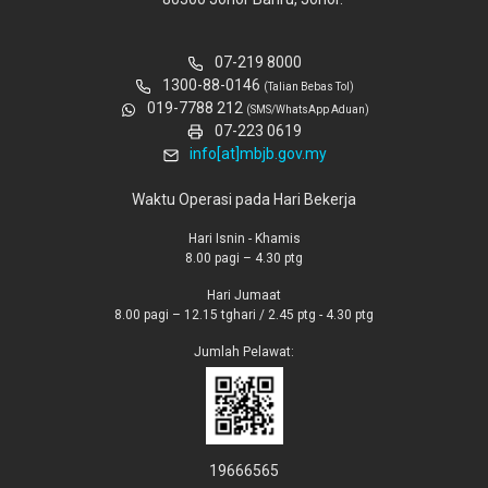
07-219 8000
1300-88-0146
(Talian Bebas Tol)
019-7788 212
(SMS/WhatsApp Aduan)
07-223 0619
info[at]mbjb.gov.my
Waktu Operasi pada Hari Bekerja
Hari Isnin - Khamis
8.00 pagi – 4.30 ptg
Hari Jumaat
8.00 pagi – 12.15 tghari / 2.45 ptg - 4.30 ptg
Jumlah Pelawat:
19666565