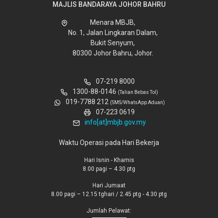
MAJLIS BANDARAYA JOHOR BAHRU
Menara MBJB,
No. 1, Jalan Lingkaran Dalam,
Bukit Senyum,
80300 Johor Bahru, Johor.
07-219 8000
1300-88-0146
(Talian Bebas Tol)
019-7788 212
(SMS/WhatsApp Aduan)
07-223 0619
info[at]mbjb.gov.my
Waktu Operasi pada Hari Bekerja
Hari Isnin - Khamis
8.00 pagi – 4.30 ptg
Hari Jumaat
8.00 pagi – 12.15 tghari / 2.45 ptg - 4.30 ptg
Jumlah Pelawat: