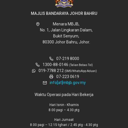
MAJLIS BANDARAYA JOHOR BAHRU
Menara MBJB,
No. 1, Jalan Lingkaran Dalam,
Bukit Senyum,
80300 Johor Bahru, Johor.
07-219 8000
1300-88-0146
(Talian Bebas Tol)
019-7788 212
(SMS/WhatsApp Aduan)
07-223 0619
info[at]mbjb.gov.my
Waktu Operasi pada Hari Bekerja
Hari Isnin - Khamis
8.00 pagi – 4.30 ptg
Hari Jumaat
8.00 pagi – 12.15 tghari / 2.45 ptg - 4.30 ptg