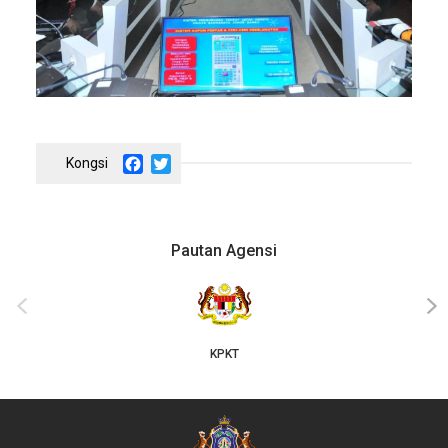
Facebook
Twitter
Pautan Agensi
JKT
‹
›