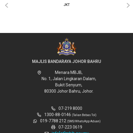
‹
›
JKT
MAJLIS BANDARAYA JOHOR BAHRU
Menara MBJB,
No. 1, Jalan Lingkaran Dalam,
Bukit Senyum,
80300 Johor Bahru, Johor.
07-219 8000
1300-88-0146
(Talian Bebas Tol)
019-7788 212
(SMS/WhatsApp Aduan)
07-223 0619