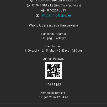
1300-88-0146
(Talian Bebas Tol)
019-7788 212
(SMS/WhatsApp Aduan)
07-223 0619
info[at]mbjb.gov.my
Waktu Operasi pada Hari Bekerja
Hari Isnin - Khamis
8.00 pagi – 4.30 ptg
Hari Jumaat
8.00 pagi – 12.15 tghari / 2.45 ptg - 4.30 ptg
Jumlah Pelawat:
19665162
Kemaskini terakhir :
5 Ogos 2026 12:34:40