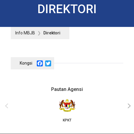
DIREKTORI
Info MBJB
Direktori
Facebook
Twitter
Pautan Agensi
‹
›
KPKT