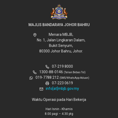
MAJLIS BANDARAYA JOHOR BAHRU
Menara MBJB,
No. 1, Jalan Lingkaran Dalam,
Bukit Senyum,
80300 Johor Bahru, Johor.
07-219 8000
1300-88-0146
(Talian Bebas Tol)
019-7788 212
(SMS/WhatsApp Aduan)
07-223 0619
info[at]mbjb.gov.my
Waktu Operasi pada Hari Bekerja
Hari Isnin - Khamis
8.00 pagi – 4.30 ptg