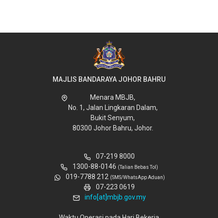
MAJLIS BANDARAYA JOHOR BAHRU
Menara MBJB,
No. 1, Jalan Lingkaran Dalam,
Bukit Senyum,
80300 Johor Bahru, Johor.
07-219 8000
1300-88-0146
(Talian Bebas Tol)
019-7788 212
(SMS/WhatsApp Aduan)
07-223 0619
info[at]mbjb.gov.my
Waktu Operasi pada Hari Bekerja