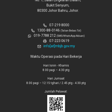
No. 1, Jalan Lingkaran Dalam,
Bukit Senyum,
80300 Johor Bahru, Johor.
07-219 8000
1300-88-0146
(Talian Bebas Tol)
019-7788 212
(SMS/WhatsApp Aduan)
07-223 0619
info[at]mbjb.gov.my
Waktu Operasi pada Hari Bekerja
Hari Isnin - Khamis
8.00 pagi – 4.30 ptg
Hari Jumaat
8.00 pagi – 12.15 tghari / 2.45 ptg - 4.30 ptg
Jumlah Pelawat: