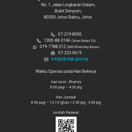
No. 1, Jalan Lingkaran Dalam,
Bukit Senyum,
80300 Johor Bahru, Johor.
07-219 8000
1300-88-0146
(Talian Bebas Tol)
019-7788 212
(SMS/WhatsApp Aduan)
07-223 0619
info[at]mbjb.gov.my
Waktu Operasi pada Hari Bekerja
Hari Isnin - Khamis
8.00 pagi – 4.30 ptg
Hari Jumaat
8.00 pagi – 12.15 tghari / 2.45 ptg - 4.30 ptg
Jumlah Pelawat: