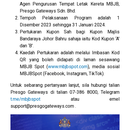
Agen Pengurusan Tempat Letak Kereta MBJB,
Presgo Gateways Sdn. Bhd.
Tempoh Pelaksanaan Program adalah 1
Disember 2023 sehingga 31 Januari 2024.
Pertukaran Kupon Sah bagi Kupon Majlis
Bandaraya Johor Bahru sahaja iaitu Kod Kupon ‘A’
dan ‘B’.
Kaedah Pertukaran adalah melalui Imbasan Kod
QR yang boleh didapati di laman sesawang
MBJB Spot (
www.mbjbspot.com
), media sosial
MBJBSpot (Facebook, Instagram, TikTok).
Untuk sebarang pertanyaan lanjut, sila hubungi talian
Presgo Gateways di talian 07-386 8000, Telegram
t.me/mbjbspot
atau emel
support@presgogateways.com .