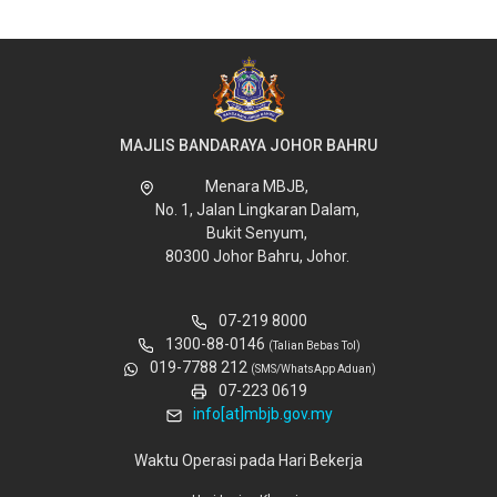
MAJLIS BANDARAYA JOHOR BAHRU
Menara MBJB,
No. 1, Jalan Lingkaran Dalam,
Bukit Senyum,
80300 Johor Bahru, Johor.
07-219 8000
1300-88-0146
(Talian Bebas Tol)
019-7788 212
(SMS/WhatsApp Aduan)
07-223 0619
info[at]mbjb.gov.my
Waktu Operasi pada Hari Bekerja