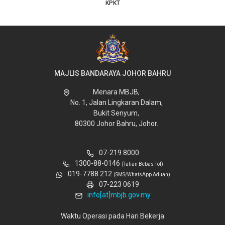
KPKT
MAJLIS BANDARAYA JOHOR BAHRU
Menara MBJB,
No. 1, Jalan Lingkaran Dalam,
Bukit Senyum,
80300 Johor Bahru, Johor.
07-219 8000
1300-88-0146
(Talian Bebas Tol)
019-7788 212
(SMS/WhatsApp Aduan)
07-223 0619
info[at]mbjb.gov.my
Waktu Operasi pada Hari Bekerja