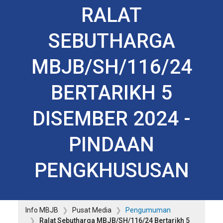
RALAT
SEBUTHARGA
MBJB/SH/116/24
BERTARIKH 5
DISEMBER 2024 -
PINDAAN
PENGKHUSUSAN
Info MBJB
Pusat Media
Pengumuman
Ralat Sebutharga MBJB/SH/116/24 Bertarikh 5