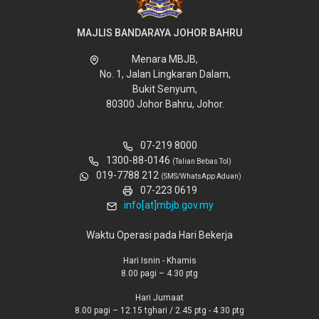
MAJLIS BANDARAYA JOHOR BAHRU
Menara MBJB,
No. 1, Jalan Lingkaran Dalam,
Bukit Senyum,
80300 Johor Bahru, Johor.
07-219 8000
1300-88-0146
(Talian Bebas Tol)
019-7788 212
(SMS/WhatsApp Aduan)
07-223 0619
info[at]mbjb.gov.my
Waktu Operasi pada Hari Bekerja
Hari Isnin - Khamis
8.00 pagi – 4.30 ptg
Hari Jumaat
8.00 pagi – 12.15 tghari / 2.45 ptg - 4.30 ptg