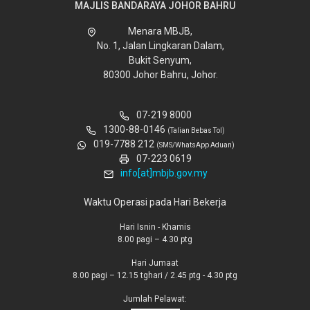
MAJLIS BANDARAYA JOHOR BAHRU
Menara MBJB,
No. 1, Jalan Lingkaran Dalam,
Bukit Senyum,
80300 Johor Bahru, Johor.
07-219 8000
1300-88-0146
(Talian Bebas Tol)
019-7788 212
(SMS/WhatsApp Aduan)
07-223 0619
info[at]mbjb.gov.my
Waktu Operasi pada Hari Bekerja
Hari Isnin - Khamis
8.00 pagi – 4.30 ptg
Hari Jumaat
8.00 pagi – 12.15 tghari / 2.45 ptg - 4.30 ptg
Jumlah Pelawat: