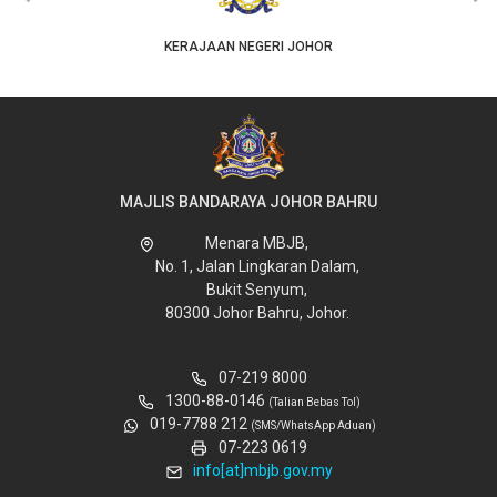
KERAJAAN NEGERI JOHOR
MAJLIS BANDARAYA JOHOR BAHRU
Menara MBJB,
No. 1, Jalan Lingkaran Dalam,
Bukit Senyum,
80300 Johor Bahru, Johor.
07-219 8000
1300-88-0146
(Talian Bebas Tol)
019-7788 212
(SMS/WhatsApp Aduan)
07-223 0619
info[at]mbjb.gov.my