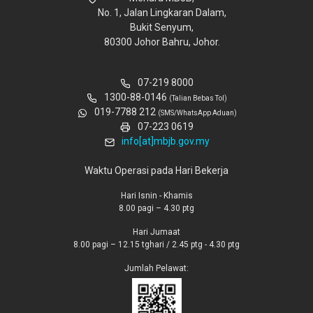
No. 1, Jalan Lingkaran Dalam,
Bukit Senyum,
80300 Johor Bahru, Johor.
07-219 8000
1300-88-0146
(Talian Bebas Tol)
019-7788 212
(SMS/WhatsApp Aduan)
07-223 0619
info[at]mbjb.gov.my
Waktu Operasi pada Hari Bekerja
Hari Isnin - Khamis
8.00 pagi – 4.30 ptg
Hari Jumaat
8.00 pagi – 12.15 tghari / 2.45 ptg - 4.30 ptg
Jumlah Pelawat: