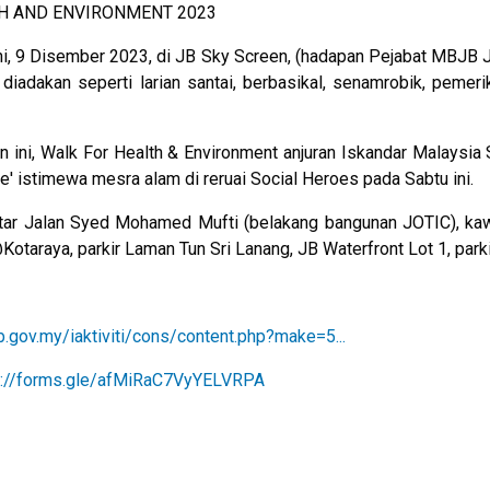
TH AND ENVIRONMENT 2023
i, 9 Disember 2023, di JB Sky Screen, (hadapan Pejabat MBJB J
n diadakan seperti larian santai, berbasikal, senamrobik, pem
ini, Walk For Health & Environment anjuran Iskandar Malaysia 
e' istimewa mesra alam di reruai Social Heroes pada Sabtu ini.
itar Jalan Syed Mohamed Mufti (belakang bangunan JOTIC), kaw
otaraya, parkir Laman Tun Sri Lanang, JB Waterfront Lot 1, park
jb.gov.my/iaktiviti/cons/content.php?make=5...
s://forms.gle/afMiRaC7VyYELVRPA