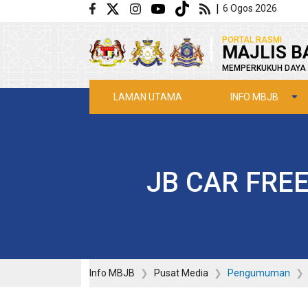
Langkau ke kandungan utama
|
6 Ogos 2026
|
PORTAL RASMI
MAJLIS B
MEMPERKUKUH DAYA 
INFO MBJB
LAMAN UTAMA
JB CAR FRE
Info MBJB
Pusat Media
Pengumuman