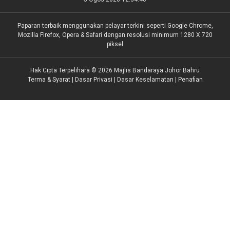
Paparan terbaik menggunakan pelayar terkini seperti Google Chrome,
Mozilla Firefox, Opera & Safari dengan resolusi minimum 1280 X 720
piksel
Hak Cipta Terpelihara © 2026 Majlis Bandaraya Johor Bahru
Terma & Syarat
|
Dasar Privasi
|
Dasar Keselamatan
|
Penafian