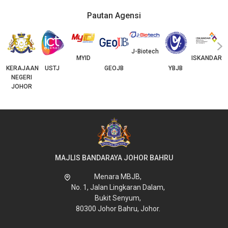
Pautan Agensi
‹
›
J-Biotech
MYID
ISKANDAR
KERAJAAN
USTJ
GEOJB
YBJB
NEGERI
JOHOR
MAJLIS BANDARAYA JOHOR BAHRU
Menara MBJB,
No. 1, Jalan Lingkaran Dalam,
Bukit Senyum,
80300 Johor Bahru, Johor.