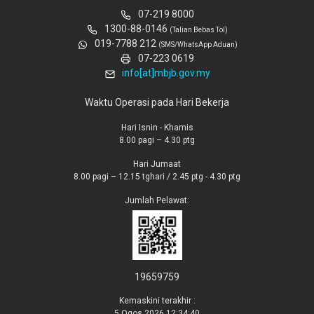
07-219 8000
1300-88-0146
(Talian Bebas Tol)
019-7788 212
(SMS/WhatsApp Aduan)
07-223 0619
info[at]mbjb.gov.my
Waktu Operasi pada Hari Bekerja
Hari Isnin - Khamis
8.00 pagi – 4.30 ptg
Hari Jumaat
8.00 pagi – 12.15 tghari / 2.45 ptg - 4.30 ptg
Jumlah Pelawat:
19659759
Kemaskini terakhir :
5 Ogos 2026 12:34:40