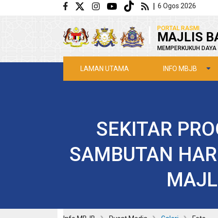
Langkau ke kandungan utama
|
6 Ogos 2026
|
PORTAL RASMI
MAJLIS B
MEMPERKUKUH DAYA 
INFO MBJB
LAMAN UTAMA
SEKITAR PR
SAMBUTAN HAR
MAJL