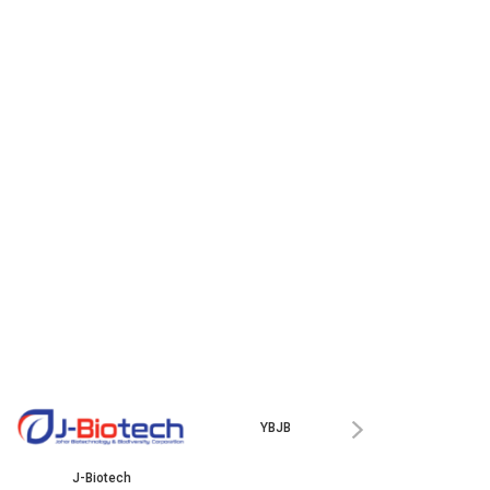
ISKANDAR
›
J-Biotech
YBJB