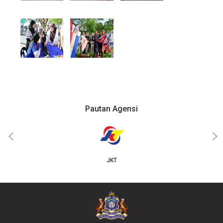
Pautan Agensi
‹
›
JKT