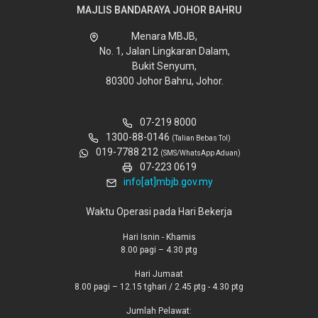
MAJLIS BANDARAYA JOHOR BAHRU
Menara MBJB,
No. 1, Jalan Lingkaran Dalam,
Bukit Senyum,
80300 Johor Bahru, Johor.
07-219 8000
1300-88-0146
(Talian Bebas Tol)
019-7788 212
(SMS/WhatsApp Aduan)
07-223 0619
info[at]mbjb.gov.my
Waktu Operasi pada Hari Bekerja
Hari Isnin - Khamis
8.00 pagi – 4.30 ptg
Hari Jumaat
8.00 pagi – 12.15 tghari / 2.45 ptg - 4.30 ptg
Jumlah Pelawat: