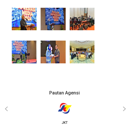
Pautan Agensi
‹
›
JKT