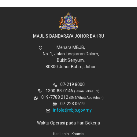
MAJLIS BANDARAYA JOHOR BAHRU
Menara MBJB,
No. 1, Jalan Lingkaran Dalam,
Bukit Senyum,
80300 Johor Bahru, Johor.
07-219 8000
1300-88-0146
(Talian Bebas Tol)
019-7788 212
(SMS/WhatsApp Aduan)
07-223 0619
info[at]mbjb.gov.my
Waktu Operasi pada Hari Bekerja
Hari Isnin - Khamis