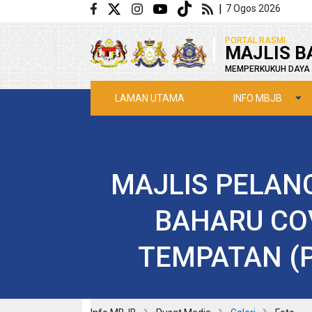
Langkau ke kandungan utama
|
7 Ogos 2026
|
PORTAL RASMI
MAJLIS B
MEMPERKUKUH DAYA 
INFO MBJB
LAMAN UTAMA
MAJLIS PELA
BAHARU COV
TEMPATAN (P