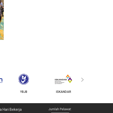
MyGOV
›
YBJB
ISKANDAR
a Hari Bekerja
Jumlah Pelawat: