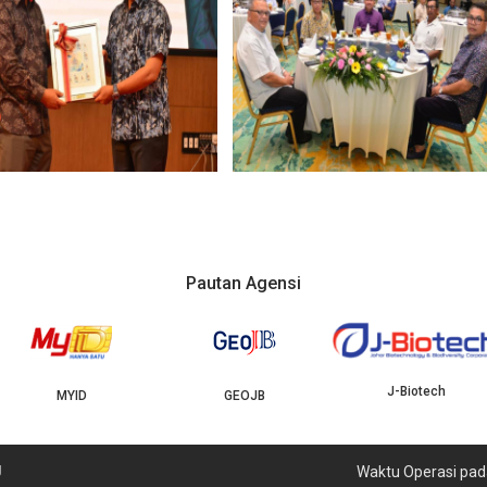
Pautan Agensi
J-Biotech
MYID
GEOJB
U
Waktu Operasi pad