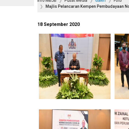
Info MBJB
Pusat Media
Galeri
Foto
Majlis Pelancaran Kempen Pembudayaan No
18 September 2020