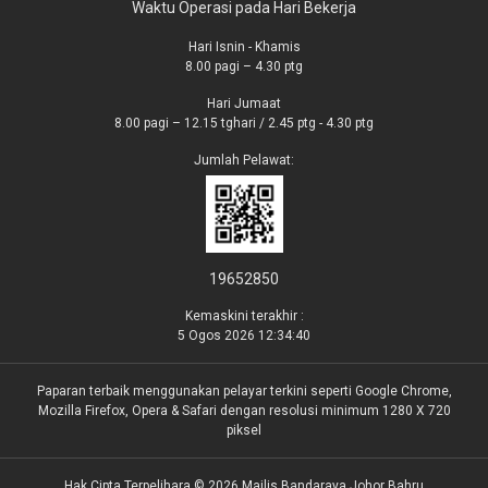
Waktu Operasi pada Hari Bekerja
Hari Isnin - Khamis
8.00 pagi – 4.30 ptg
Hari Jumaat
8.00 pagi – 12.15 tghari / 2.45 ptg - 4.30 ptg
Jumlah Pelawat:
19652850
Kemaskini terakhir :
5 Ogos 2026 12:34:40
Paparan terbaik menggunakan pelayar terkini seperti Google Chrome,
Mozilla Firefox, Opera & Safari dengan resolusi minimum 1280 X 720
piksel
Hak Cipta Terpelihara © 2026 Majlis Bandaraya Johor Bahru