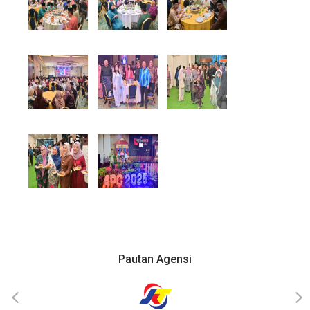
Pautan Agensi
‹
›