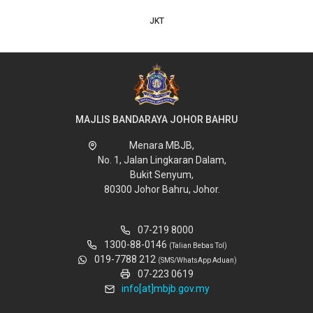
JKT
MAJLIS BANDARAYA JOHOR BAHRU
Menara MBJB,
No. 1, Jalan Lingkaran Dalam,
Bukit Senyum,
80300 Johor Bahru, Johor.
07-219 8000
1300-88-0146
(Talian Bebas Tol)
019-7788 212
(SMS/WhatsApp Aduan)
07-223 0619
info[at]mbjb.gov.my