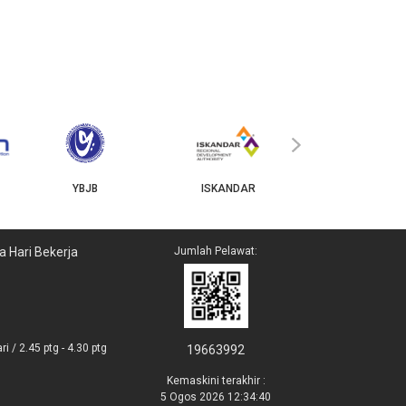
MyGOV
›
YBJB
ISKANDAR
a Hari Bekerja
Jumlah Pelawat:
i / 2.45 ptg - 4.30 ptg
19663992
Kemaskini terakhir :
5 Ogos 2026 12:34:40