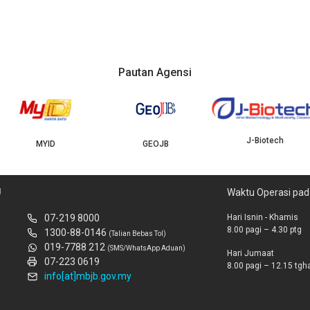
Pautan Agensi
J-Biotech
MYID
GEOJB
U
Waktu Operasi pad
07-219 8000
Hari Isnin - Khamis
8.00 pagi – 4.30 ptg
1300-88-0146
(Talian Bebas Tol)
019-7788 212
(SMS/WhatsApp Aduan)
Hari Jumaat
07-223 0619
8.00 pagi – 12.15 tghar
info[at]mbjb.gov.my