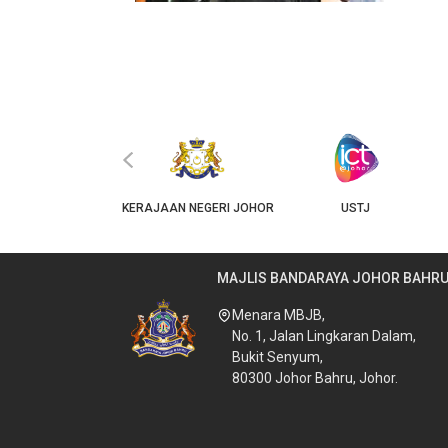
‹
JKT
KERAJAAN NEGERI JOHOR
USTJ
MAJLIS BANDARAYA JOHOR BAHR
Menara MBJB,
No. 1, Jalan Lingkaran Dalam,
Bukit Senyum,
80300 Johor Bahru, Johor.