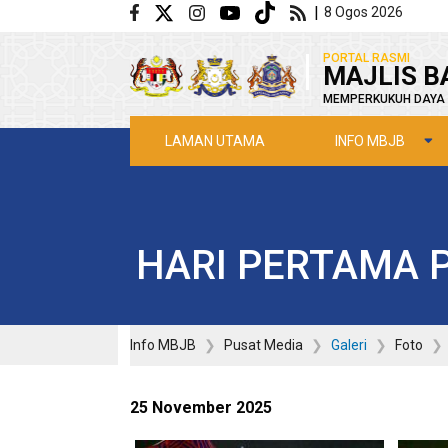
Langkau ke kandungan utama
|
8 Ogos 2026
|
PORTAL RASMI
MAJLIS B
MEMPERKUKUH DAYA 
INFO MBJB
LAMAN UTAMA
HARI PERTAMA 
Info MBJB
Pusat Media
Galeri
Foto
25 November 2025