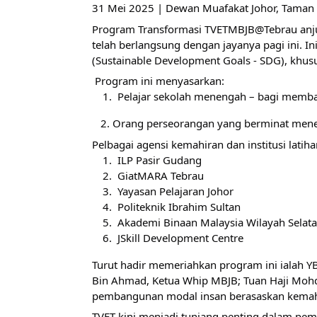
31 Mei 2025 | Dewan Muafakat Johor, Taman
Program Transformasi TVETMBJB@Tebrau anjur
telah berlangsung dengan jayanya pagi ini. 
(Sustainable Development Goals - SDG), khusu
 Program ini menyasarkan: 
 Pelajar sekolah menengah – bagi memb
   2. Orang perseorangan yang berminat men
Pelbagai agensi kemahiran dan institusi latihan
 ILP Pasir Gudang
 GiatMARA Tebrau
 Yayasan Pelajaran Johor
 Politeknik Ibrahim Sultan
 Akademi Binaan Malaysia Wilayah Selat
 JSkill Development Centre
Turut hadir memeriahkan program ini ialah YB 
Bin Ahmad, Ketua Whip MBJB; Tuan Haji Mohd 
pembangunan modal insan berasaskan kemahir
TVET kini menjadi tunjang penting dalam pe