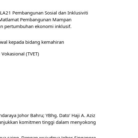
A21 Pembangunan Sosial dan Inklusiviti 
ong Matlamat Pembangunan Mampan 
dan pertumbuhan ekonomi inklusif.
awal kepada bidang kemahiran
 Vokasional (TVET)
araya Johor Bahru; YBhg. Dato’ Haji A. Aziz 
enunjukkan komitmen tinggi dalam menyokong 
ya saing. Dengan wujudnya Johor-Singapore 