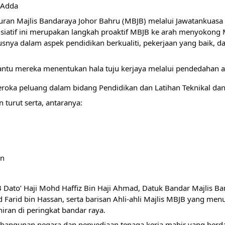
 Adda
an Majlis Bandaraya Johor Bahru (MBJB) melalui Jawatankuasa L
Inisiatif ini merupakan langkah proaktif MBJB ke arah menyok
snya dalam aspek pendidikan berkualiti, pekerjaan yang baik, 
antu mereka menentukan hala tuju kerjaya melalui pendedahan 
eroka peluang dalam bidang Pendidikan dan Latihan Teknikal dan
 turut serta, antaranya: 
an
Dato’ Haji Mohd Haffiz Bin Haji Ahmad, Datuk Bandar Majlis Band
Farid bin Hassan, serta barisan Ahli-ahli Majlis MBJB yang m
an di peringkat bandar raya.
mbangunan negara dan penyediaan tenaga kerja mahir yang berda