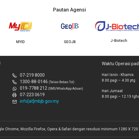
Pautan Agensi
J-Biotech
MYID
GEOJB
U
Waktu Operasi pad
07-219 8000
Hari Isnin - Khamis
8.00 pagi – 4.30 ptg
1300-88-0146
(Talian Bebas Tol)
019-7788 212
(SMS/WhatsApp Aduan)
Hari Jumaat
07-223 0619
8.00 pagi – 12.15 tghar
info[at]mbjb.gov.my
gle Chrome, Mozilla Firefox, Opera & Safari dengan resolusi minimum 1280 X 720 