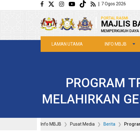
Langkau ke kandungan utama
|
7 Ogos 2026
|
PORTAL RASMI
MAJLIS B
MEMPERKUKUH DAYA 
INFO MBJB
LAMAN UTAMA
PROGRAM T
MELAHIRKAN GEN
Info MBJB
Pusat Media
Berita
Program