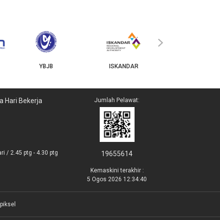
MyGOV
›
YBJB
ISKANDAR
a Hari Bekerja
Jumlah Pelawat:
i / 2.45 ptg - 4.30 ptg
19655614
Kemaskini terakhir :
5 Ogos 2026 12:34:40
piksel