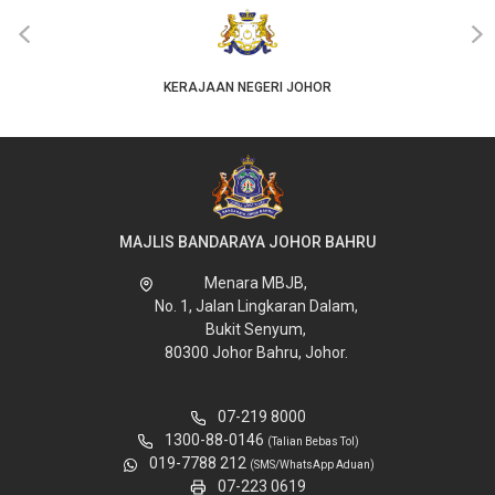
‹
›
KERAJAAN NEGERI JOHOR
MAJLIS BANDARAYA JOHOR BAHRU
Menara MBJB,
No. 1, Jalan Lingkaran Dalam,
Bukit Senyum,
80300 Johor Bahru, Johor.
07-219 8000
1300-88-0146
(Talian Bebas Tol)
019-7788 212
(SMS/WhatsApp Aduan)
07-223 0619