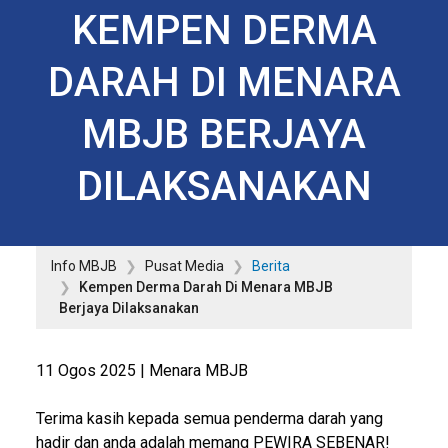
KEMPEN DERMA
DARAH DI MENARA
MBJB BERJAYA
DILAKSANAKAN
Info MBJB
Pusat Media
Berita
Kempen Derma Darah Di Menara MBJB
Berjaya Dilaksanakan
11 Ogos 2025 | Menara MBJB
Terima kasih kepada semua penderma darah yang
hadir dan anda adalah memang PEWIRA SEBENAR!