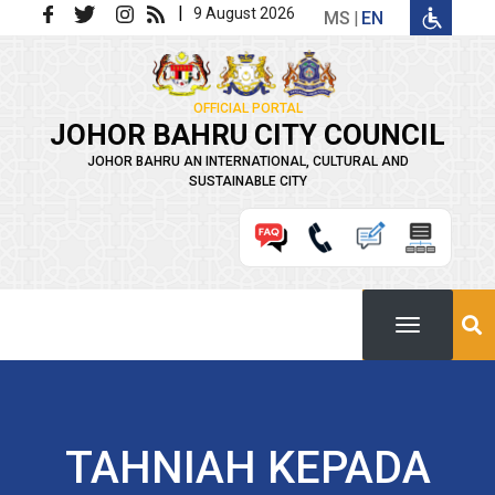
Skip to main content
|
9 August 2026
MS
EN
OFFICIAL PORTAL
JOHOR BAHRU CITY COUNCIL
JOHOR BAHRU AN INTERNATIONAL, CULTURAL AND
SUSTAINABLE CITY
TAHNIAH KEPADA