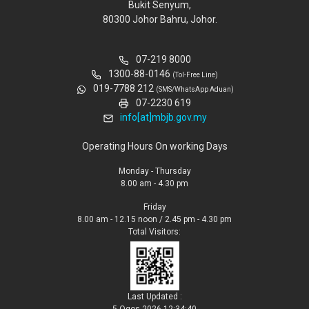
Bukit Senyum,
80300 Johor Bahru, Johor.
07-219 8000
1300-88-0146
(Tol-Free Line)
019-7788 212
(SMS/WhatsApp Aduan)
07-2230 619
info[at]mbjb.gov.my
Operating Hours On working Days
Monday - Thursday
8.00 am - 4.30 pm
Friday
8.00 am - 12.15 noon / 2.45 pm - 4.30 pm
Total Visitors:
Last Updated :
5 Ogos 2026 12:34:40